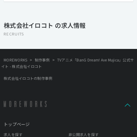
バーやお客様の幸せに「クリエイティブ」で貢献して、対価･評価
を頂ける組織として、成長をし続けるのがイロコトです。
株式会社イロコト の求人情報
RECRUITS
>
>
MOREWORKS
制作事例
TVアニメ「BanG Dream! Ave Mujica」公式サ
イト - 株式会社イロコト
株式会社イロコトの制作事例
トップページ
求人を探す
非公開求人を探す