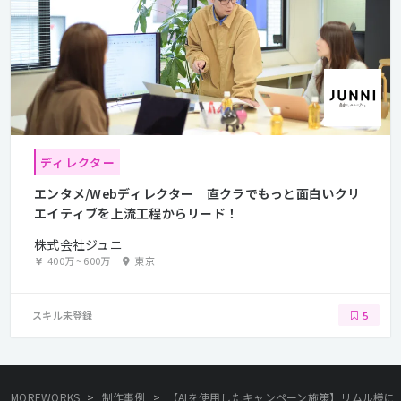
ディレクター
エンタメ/Webディレクター｜直クラでもっと面白いクリ
エイティブを上流工程からリード！
株式会社ジュニ
400万
~
600万
東京
スキル未登録
5
>
>
MOREWORKS
制作事例
【AIを使用したキャンペーン施策】リムル様に