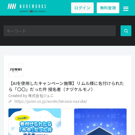
ログイン
無料登録
【AIを使用したキャンペーン施策】リムル様に名付けられた
ら「〇〇」だった件 授名者（ナヅケルモノ）
Created by
株式会社ジュニ
https://junni.co.jp/works/tensura-nazuke/