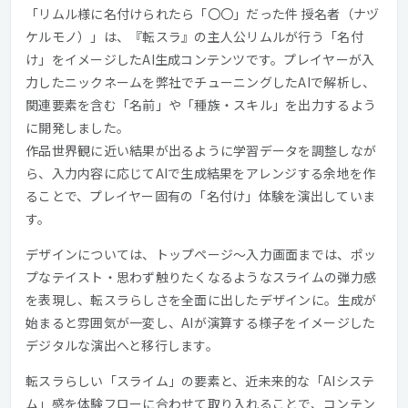
「リムル様に名付けられたら「〇〇」だった件 授名者（ナヅ
ケルモノ）」は、『転スラ』の主人公リムルが行う「名付
け」をイメージしたAI生成コンテンツです。プレイヤーが入
力したニックネームを弊社でチューニングしたAIで解析し、
関連要素を含む「名前」や「種族・スキル」を出力するよう
に開発しました。
作品世界観に近い結果が出るように学習データを調整しなが
ら、入力内容に応じてAIで生成結果をアレンジする余地を作
ることで、プレイヤー固有の「名付け」体験を演出していま
す。
デザインについては、トップページ〜入力画面までは、ポッ
プなテイスト・思わず触りたくなるようなスライムの弾力感
を表現し、転スラらしさを全面に出したデザインに。生成が
始まると雰囲気が一変し、AIが演算する様子をイメージした
デジタルな演出へと移行します。
転スラらしい「スライム」の要素と、近未来的な「AIシステ
ム」感を体験フローに合わせて取り入れることで、コンテン