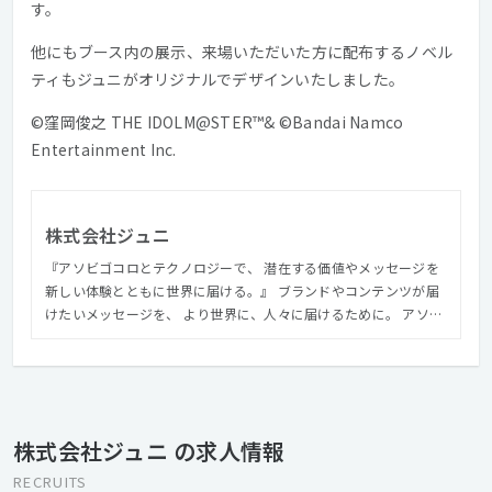
す。
他にもブース内の展示、来場いただいた方に配布するノベル
ティもジュニがオリジナルでデザインいたしました。
©窪岡俊之 THE IDOLM@STER™& ©Bandai Namco
Entertainment Inc.
株式会社ジュニ
『アソビゴコロとテクノロジーで、 潜在する価値やメッセージを
新しい体験とともに世界に届ける。』 ブランドやコンテンツが届
けたいメッセージを、 より世界に、人々に届けるために。 アソビ
ゴコロにあふれる自由な発想と、デジタル技術を伴う”ものづく
り”で驚きや感動とともに伝わる体験を生み出し、よりその価値を
世界や、未来につなげていきます。
株式会社ジュニ の求人情報
RECRUITS