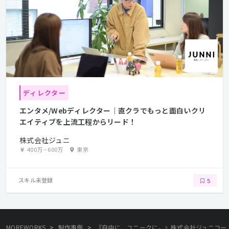
ディレクター
エンタメ/Webディレクター｜直クラでもっと面白いクリ
エイティブを上流工程からリード！
株式会社ジュニ
400万
~
600万
東京
スキル未登録
5
>
>
MOREWORKS
制作事例
『自由に、ユニークに。』株式会社ジュニコー