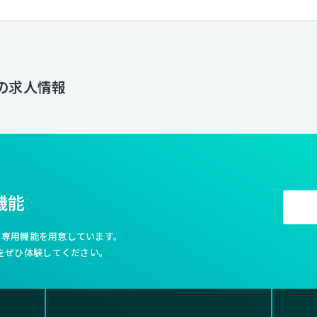
バランスを常に保つことで、良いサービスがご提供できると考えておりま
い」と言います。それぞれの「矢」の品質を常に研ぎ澄まし、高付加価値
作りに貢献いたします。 ■ 創造力とチームワークを最大限に発揮する企業風土をつくる 企業とは、個の集
まりです。マイクロウェーブの全てのスタッフが、柔軟な発想のもとで、
し、チームワークを活かしながら、仕事に取り組みます。マイクロウェー
をめざし、組織としての意味を持ち続けていきたいと考えています。今だ
c の求人情報
いこと。ビジョンのために夢を共有できる仲間づくり。組織でなくてはで
えです。
機能
利な専用機能を用意しています。
をぜひ体験してください。