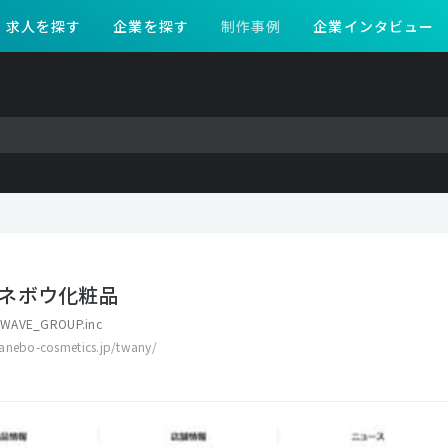
求人を探す
企業を探す
制作事例
企業インタビュー
ネボウ化粧品
WAVE_GROUP.inc
anebo-cosmetics.jp/twany/