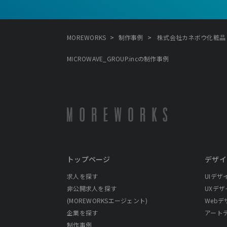
>
>
MOREWORKS
制作事例
株式会社カネボウ化粧品 - MI
MICROWAVE_GROUP.incの制作事例
トップページ
デザイ
求人を探す
UIデザ
非公開求人を探す
UXデザ
(MOREWORKSエージェント)
Webデ
企業を探す
アート
制作事例