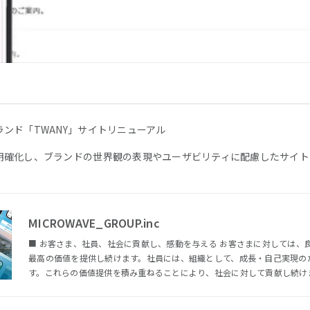
ンド「TWANY」サイトリニューアル
明確化し、ブランドの世界観の表現やユーザビリティに配慮したサイト
MICROWAVE_GROUP.inc
■ お客さま、社員、社会に貢献し、感動を与える お客さまに対しては、
最高の価値を提供し続けます。社員には、組織として、成長・自己実現の
す。これらの価値提供を積み重ねることにより、社会に対して貢献し続けます。 ■ 戦略・アート
ロジーを通じ、経済発展と豊かな社会づくりに貢献する 私たちは、「戦
ー」の分野で、お客さまの抱える経営課題を解決するプロフェッショナル