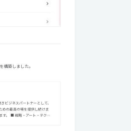
を構築しました。
良きビジネスパートナーとして、
ための最高の場を提供し続けま
・テクノ
略」、「アート」、「テクノロジ
ファームです。この3つの分野の