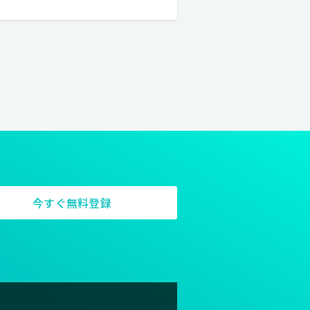
す。故事では「三本の矢は折れな
なサービスを提供し、豊かな社会
それぞれの個性と創造力を発揮
ブはそれを実現できる組織づくり
からできること、これからやりた
きないことそれが私たち組織の考
今すぐ無料登録