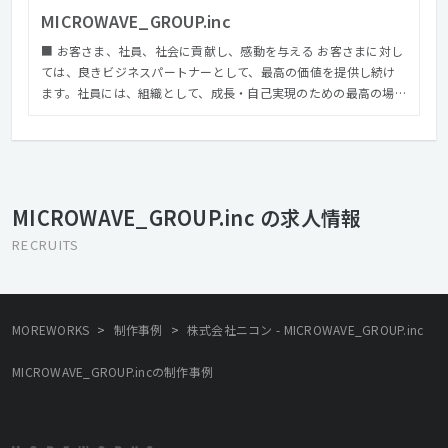
MICROWAVE_GROUP.inc
■ お客さま、社員、社会に貢献し、感動を与える お客さまに対し
ては、良きビジネスパートナーとして、最高の価値を提供し続け
ます。社員には、組織として、成長・自己実現のための最高の場を
提供し続けます。これらの価値提供を積み重ねることにより、社
会に対して貢献し続けます。 ■ 戦略・アート・テクノロジーを通
じ、経済発展と豊かな社会づくりに貢献する 私たちは、「戦
略」、「アート」、「テクノロジー」の分野で、お客さまの抱え
る経営課題を解決するプロフェッショナルファームです。この3つ
MICROWAVE_GROUP.inc の求人情報
の分野のバランスを常に保つことで、良いサービスがご提供でき
ると考えております。故事では「三本の矢は折れない」と言いま
RECRUITS
す。それぞれの「矢」の品質を常に研ぎ澄まし、高付加価値なサ
ービスを提供し、豊かな社会作りに貢献いたします。 ■ 創造力と
チームワークを最大限に発揮する企業風土をつくる 企業とは、個
の集まりです。マイクロウェーブの全てのスタッフが、柔軟な発
>
>
MOREWORKS
制作事例
株式会社ニコン - MICROWAVE_GROUP.inc
想のもとで、それぞれの個性と創造力を発揮し、チームワークを
活かしながら、仕事に取り組みます。マイクロウェーブはそれを
MICROWAVE_GROUP.incの制作事例
実現できる組織づくりをめざし、組織としての意味を持ち続けて
いきたいと考えています。今だからできること、これからやりた
いこと。ビジョンのために夢を共有できる仲間づくり。組織でな