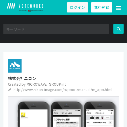
ログイン
無料登録
株式会社ニコン
Created by
MICROWAVE_GROUP.inc
http://www.nikon-image.com/support/manual/m_app.html