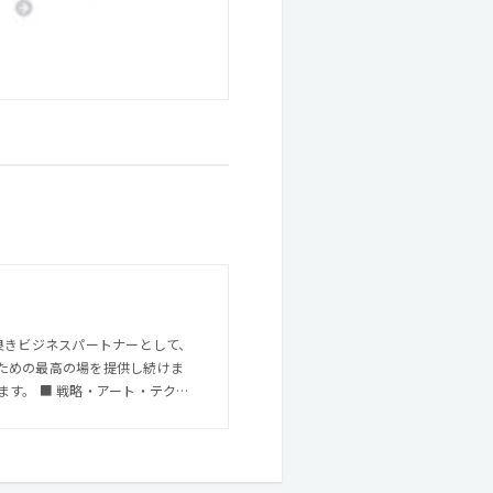
良きビジネスパートナーとして、
ための最高の場を提供し続けま
・テクノ
略」、「アート」、「テクノロジ
ファームです。この3つの分野の
す。故事では「三本の矢は折れな
なサービスを提供し、豊かな社会