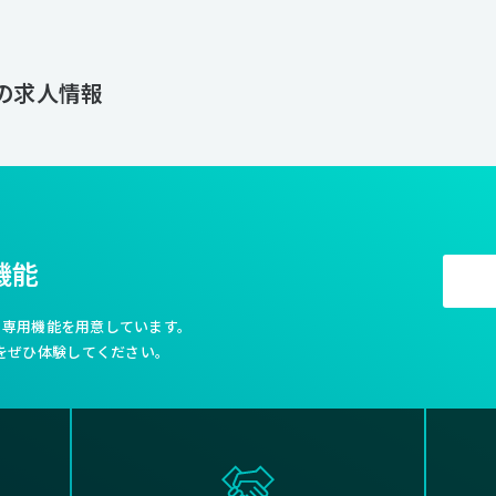
作りに貢献いたします。 ■ 創造力とチームワークを最大限に発揮する企業風土をつくる 企業とは、個の集
まりです。マイクロウェーブの全てのスタッフが、柔軟な発想のもとで、
し、チームワークを活かしながら、仕事に取り組みます。マイクロウェー
をめざし、組織としての意味を持ち続けていきたいと考えています。今だ
c の求人情報
いこと。ビジョンのために夢を共有できる仲間づくり。組織でなくてはで
えです。
機能
利な専用機能を用意しています。
をぜひ体験してください。