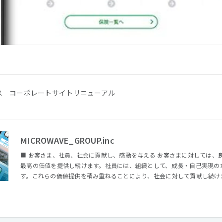
ス コーポレートサイトリニューアル
MICROWAVE_GROUP.inc
■ お客さま、社員、社会に貢献し、感動を与える お客さまに対しては、
最高の価値を提供し続けます。社員には、組織として、成長・自己実現の
す。これらの価値提供を積み重ねることにより、社会に対して貢献し続けます。 ■ 戦略・アート
ロジーを通じ、経済発展と豊かな社会づくりに貢献する 私たちは、「戦
ー」の分野で、お客さまの抱える経営課題を解決するプロフェッショナル
バランスを常に保つことで、良いサービスがご提供できると考えておりま
い」と言います。それぞれの「矢」の品質を常に研ぎ澄まし、高付加価値