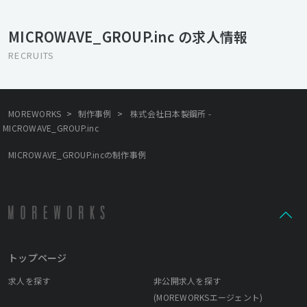
略」、「アート」、「テクノロジー」の分野で、お客さまの抱え
る経営課題を解決するプロフェッショナルファームです。この3つ
MICROWAVE_GROUP.inc の求人情報
の分野のバランスを常に保つことで、良いサービスがご提供でき
ると考えております。故事では「三本の矢は折れない」と言いま
RECRUITS
す。それぞれの「矢」の品質を常に研ぎ澄まし、高付加価値なサ
ービスを提供し、豊かな社会作りに貢献いたします。 ■ 創造力と
チームワークを最大限に発揮する企業風土をつくる 企業とは、個
の集まりです。マイクロウェーブの全てのスタッフが、柔軟な発
>
>
MOREWORKS
制作事例
株式会社日本製鋼所 -
想のもとで、それぞれの個性と創造力を発揮し、チームワークを
MICROWAVE_GROUP.inc
活かしながら、仕事に取り組みます。マイクロウェーブはそれを
実現できる組織づくりをめざし、組織としての意味を持ち続けて
MICROWAVE_GROUP.incの制作事例
いきたいと考えています。今だからできること、これからやりた
いこと。ビジョンのために夢を共有できる仲間づくり。組織でな
くてはできないことそれが私たち組織の考えです。
トップページ
求人を探す
非公開求人を探す
(MOREWORKSエージェント)