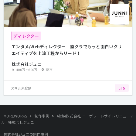
ディレクター
エンタメ/Webディレクター｜直クラでもっと面白いクリ
エイティブを上流工程からリード！
株式会社ジュニ
400万
~
600万
東京
スキル未登録
5
>
>
MOREWORKS
制作事例
Alche株式会社 コーポレートサイトリニューア
ル - 株式会社ジュニ
株式会社ジュニの制作事例