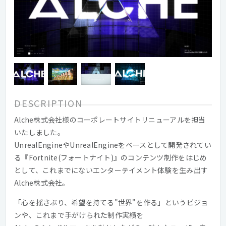
DESCRIPTION
Alche株式会社様の​コーポレートサイトリニューアルを​担当
いたしました。​
UnrealEngineや​UnrealEngineを​ベースと​して​開発されてい
る​『Fortnite(フォートナイト)』の​コンテンツ制作を​はじめ
と​して、​これまでに​ない​エンターテイメント体験を​生み出す
Alche株式会社。​
​「心を​揺さぶり、​希望を​持てる​"世界"を​作る」と​いう​ビジョ
ンや、​これまで​手が​けられた​制作実績を​