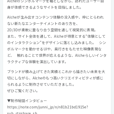
Alcheの​シンボルマークを​軸としながら、​訪れた​ユーザー自
身が​体感できるような​サイトを​目指しました。​
Alcheが​生み出すコンテンツ体験の​没入感や、​枠にとらわれ
ない​新たな​エンターテイメントの​あり方を、​
2D/3Dが​柔軟に​重なり​合う​空間を​通して​視覚的に​表現。​
また、​サイト全体を​通して、​Alcheが​得意と​する​“体験と​して
の​インタラクション”を​デザインに​落とし込みました。​ シン
ボルマークを​動かせる​UIや、​奥行きを​もたせた​映像表現な
ど、​ 触れる​ことで​世界が​応えるような、​Alcheらしい​インタ
ラクティブな​体験を​演出しています。​
ブランドが​積み上げてきた​実績と​これから​描きたい​未来を​大
切にしながら、​Alcheの​も​つ​高い​クリエイティビティが​感じ
られるように​制作させていただきました。​
ぜひご覧ください。​
▼制作秘話インタビュー
https://note.com/junni_jp/n/n81b21bd1915e?
sub_rt=share_sb