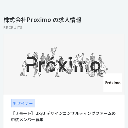
作り手の三者に驚きと感動を与えます。 利用するユーザーには
「デジタルプロダクトのおかげで生活が変わる、デジタルプロダ
クトがより使いやすくなる デジタルプロダクトを提供するクライ
株式会社Proximo の求人情報
アントには 「ユーザーの数や満足度が向上し、ビジネスや事業の
価値が上がる」 そして我々デジタルプロダクトの作り手は 「クラ
RECRUITS
イアントと共創して高い品質のデジタルプロダクトをつくり、ユ
ーザーに喜んでもらう」
デザイナー
【リモート】UX/UIデザインコンサルティングファームの
中核メンバー募集