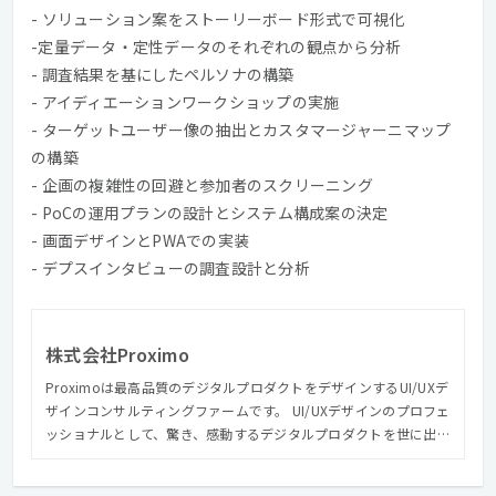
- ソリューション案をストーリーボード形式で可視化
-定量データ・定性データのそれぞれの観点から分析
- 調査結果を基にしたペルソナの構築
- アイディエーションワークショップの実施
- ターゲットユーザー像の抽出とカスタマージャーニマップ
の構築
- 企画の複雑性の回避と参加者のスクリーニング
- PoCの運用プランの設計とシステム構成案の決定
- 画面デザインとPWAでの実装
- デプスインタビューの調査設計と分析
株式会社Proximo
Proximoは最高品質のデジタルプロダクトをデザインするUI/UXデ
ザインコンサルティングファームです。 UI/UXデザインのプロフェ
ッショナルとして、驚き、感動するデジタルプロダクトを世に出す
ことを目的として、事業を展開しています。 我々が考える最高品
質のデジタルプロダクトはユーザー、クライアント、そして我々