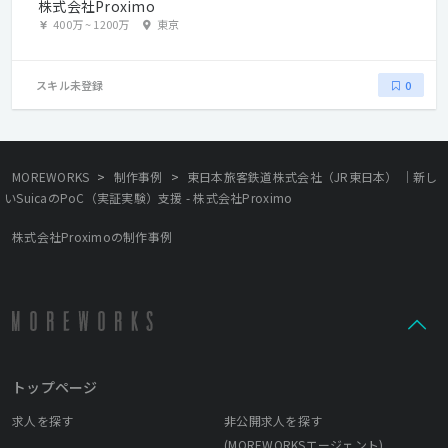
株式会社Proximo
400万
~
1200万
東京
スキル未登録
0
>
>
MOREWORKS
制作事例
東日本旅客鉄道株式会社（JR東日本） ｜新し
いSuicaのPoC（実証実験）支援 - 株式会社Proximo
株式会社Proximoの制作事例
トップページ
求人を探す
非公開求人を探す
(MOREWORKSエージェント)