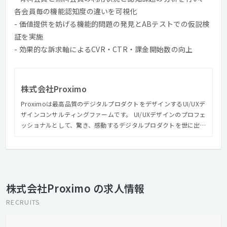
各会員毎の機能認知度の違いを可視化
- 価値提供を妨げる機能的問題の発見とABテストでの仮説検
証を実施
- 効果的な訴求軸によるCVR・CTR・課金開始数の向上
株式会社Proximo
Proximoは最高品質のデジタルプロダクトをデザインするUI/UXデ
ザインコンサルティングファームです。 UI/UXデザインのプロフェ
ッショナルとして、驚き、感動するデジタルプロダクトを世に出す
ことを目的として、事業を展開しています。 我々が考える最高品
質のデジタルプロダクトはユーザー、クライアント、そして我々
作り手の三者に驚きと感動を与えます。 利用するユーザーには
「デジタルプロダクトのおかげで生活が変わる、デジタルプロダ
クトがより使いやすくなる デジタルプロダクトを提供するクライ
株式会社Proximo の求人情報
アントには 「ユーザーの数や満足度が向上し、ビジネスや事業の
価値が上がる」 そして我々デジタルプロダクトの作り手は 「クラ
RECRUITS
イアントと共創して高い品質のデジタルプロダクトをつくり、ユ
ーザーに喜んでもらう」