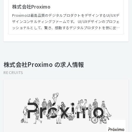
株式会社Proximo
Proximoは最高品質のデジタルプロダクトをデザインするUI/UXデ
ザインコンサルティングファームです。 UI/UXデザインのプロフェ
ッショナルとして、驚き、感動するデジタルプロダクトを世に出す
ことを目的として、事業を展開しています。 我々が考える最高品
質のデジタルプロダクトはユーザー、クライアント、そして我々
作り手の三者に驚きと感動を与えます。 利用するユーザーには
「デジタルプロダクトのおかげで生活が変わる、デジタルプロダ
クトがより使いやすくなる デジタルプロダクトを提供するクライ
株式会社Proximo の求人情報
アントには 「ユーザーの数や満足度が向上し、ビジネスや事業の
価値が上がる」 そして我々デジタルプロダクトの作り手は 「クラ
RECRUITS
イアントと共創して高い品質のデジタルプロダクトをつくり、ユ
ーザーに喜んでもらう」