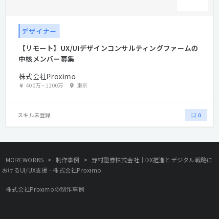
デザイナー
【リモート】UX/UIデザインコンサルティングファームの
中核メンバー募集
株式会社Proximo
400万
~
1200万
東京
スキル未登録
0
>
>
MOREWORKS
制作事例
野村證券株式会社｜DX推進とデジタル戦略に
おけるUI/UX支援 - 株式会社Proximo
株式会社Proximoの制作事例