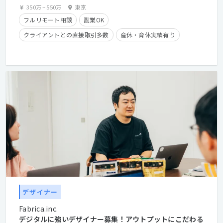
350万
~
550万
東京
フルリモート相談
副業OK
クライアントとの直接取引多数
産休・育休実績有り
時短勤務有り
在宅勤務可
学歴不問
経験者優遇
長期休暇有り
デザイナー
Fabrica.inc.
デジタルに強いデザイナー募集！アウトプットにこだわる