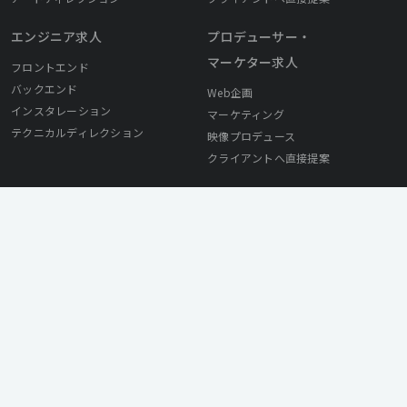
エンジニア求人
プロデューサー・
マーケター求人
フロントエンド
バックエンド
Web企画
インスタレーション
マーケティング
テクニカルディレクション
映像プロデュース
クライアントへ直接提案
採用ご担当者様へ
© Mirai Works Inc. All Rights Reserved.