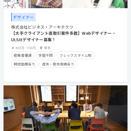
デザイナー
株式会社ビジネス・アーキテクツ
【大手クライアント直取引案件多数】Webデザイナー・
UI/UXデザイナー募集！
400万
~
550万
東京
経験者優遇
学歴不問
フレックスタイム制
時短勤務有り
産休・育休実績有り
クライアントとの直接取引多数
在宅勤務可