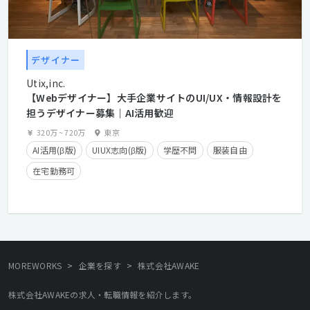
デザイナー
Utix,inc.
【Webデザイナー】大手企業サイトのUI/UX・情報設計を
担うデザイナー募集｜AI活用歓迎
320万
~
720万
東京
AI活用(β版)
UIUX志向(β版)
学歴不問
服装自由
在宅勤務可
>
>
MOREWORKS
企業を探す
株式会社AWAKE
株式会社AWAKEの求人・転職情報を紹介します。