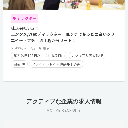
ディレクター
株式会社ジュニ
エンタメ/Webディレクター｜直クラでもっと面白いクリ
エイティブを上流工程からリード！
400万
~
600万
東京
年間休日125日以上
服装自由
カジュアル面談歓迎
副業OK
クライアントとの直接取引多数
産休・育休実績有り
長期休暇有り
残業手当有り
学歴不問
経験者優遇
第二新卒歓迎
フレックスタイム制
在宅勤務可
アクティブな企業の求人情報
ACTIVE RECRUITS