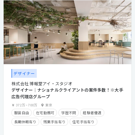
デザイナー
株式会社 博報堂アイ・スタジオ
デザイナー│ナショナルクライアントの案件多数！※大手
広告代理店グループ
372万
~
700万
東京
服装自由
在宅勤務可
学歴不問
経験者優遇
長期休暇有り
残業手当有り
住宅手当有り
産休・育休実績有り