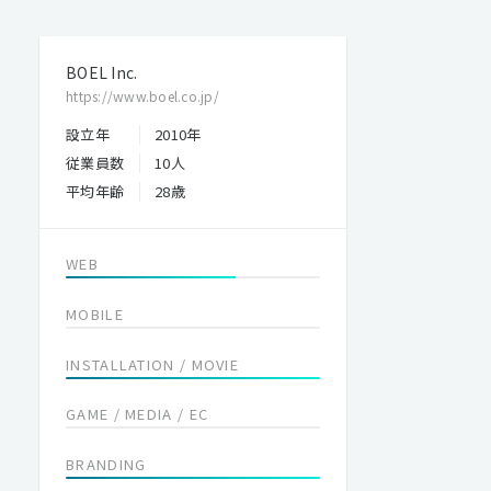
BOEL Inc.
https://www.boel.co.jp/
設立年
2010年
従業員数
10人
平均年齢
28歳
WEB
MOBILE
INSTALLATION / MOVIE
GAME / MEDIA / EC
BRANDING