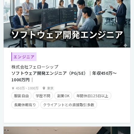
エンジニア
株式会社フェローシップ
ソフトウェア開発エンジニア（PG/SE）｜年収450万〜
1000万円｜
450万
~
1000万
東京
服装自由
学歴不問
副業OK
年間休日125日以上
長期休暇有り
クライアントとの直接取引多数
残業少なめ
経験者優遇
残業手当有り
在宅勤務可