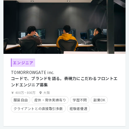
エンジニア
TOMORROWGATE inc.
コードで、ブランドを語る。――表現力にこだわるフロントエ
ンドエンジニア募集
400万
~
800万
大阪
服装自由
産休・育休実績有り
学歴不問
副業OK
クライアントとの直接取引多数
経験者優遇
住宅手当有り
フレックスタイム制