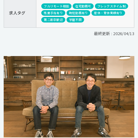
フルリモート相談
在宅勤務可
フレックスタイム制
求人タグ
残業手当有り
時短勤務有り
産休・育休実績有り
第二新卒歓迎
学歴不問
最終更新 : 2026/04/13