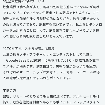
*社会貢献度の高いサービス
飲食業界は手作業が多く、現場の効率化も進んでいないのが現状
です。クリエイティビティが要求される現場でありながら、コア
業務以外の作業が多く長時間労働になりがち。飲食で働きたい人
の数も減ってきており、離職率も高い業界です。私たちはテクノロ
ジーを活用することによって、飲食業界で働く人がやりがいを持
って働ける環境を取り戻したいと考えています。
*CTO直下で、スキルが積める環境
台湾の飲食メディアでデータサイエンティストとして活躍し
「Google SaaS Day2020」にも登壇したCTO・鄧 皓亢氏の直下
でスキルが積めます。少数精鋭で、挑戦の幅がひろいのも魅力。
それぞれのオーナーシップが大きく、フルマネージドツールの導
入の意思決定が通りやすいのもポイントです。
▼働き方
出社、リモートのどちらでも自由に選べます。フルリモートも可
能で、地方在住勤務制度があるのもポイント。フレックスタイム