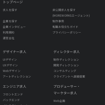
トップページ
求人を探す
非公開求人を探す
(MOREWORKSエージェント)
企業を探す
制作事例
企業インタビュー
転職お役立ちガイド
利用規約
プライバシーポリシー
運営会社
デザイナー求人
ディレクター求人
UIデザイン
制作ディレクション
UXデザイン
開発ディレクション
Webデザイン
コンサルティング
アートディレクション
クライアントへ直接提案
エンジニア求人
プロデューサー・
マーケター求人
フロントエンド
バックエンド
Web企画