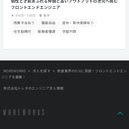
個性と才能あふれる仲間と高いアウトプットの次元へ挑む
フロントエンドエンジニア
390万
~
700万
東京
残業手当有り
服装自由
産休・育休実績有り
在宅勤務可
経験者優遇
学歴不問
クライアントとの直接取引多数
>
>
MOREWORKS
求人を探す
飲食業界のD/Xに貢献！フロントエンドエン
ジニアを募集！
株式会社トレタのエンジニア求人情報