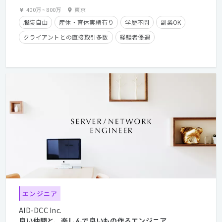
400万
~
800万
東京
服装自由
産休・育休実績有り
学歴不問
副業OK
クライアントとの直接取引多数
経験者優遇
住宅手当有り
フレックスタイム制
エンジニア
AID-DCC Inc.
良い仲間と、楽しんで良いもの作るエンジニア