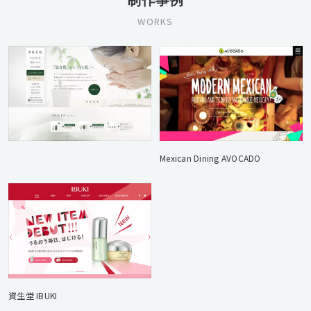
WORKS
Mexican Dining AVOCADO
資生堂 IBUKI