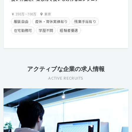
390万
~
700万
東京
服装自由
産休・育休実績有り
残業手当有り
在宅勤務可
学歴不問
経験者優遇
クライアントとの直接取引多数
アクティブな企業の求人情報
ACTIVE RECRUITS