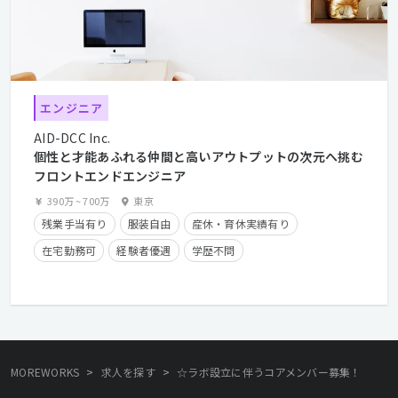
エンジニア
AID-DCC Inc.
個性と才能あふれる仲間と高いアウトプットの次元へ挑む
フロントエンドエンジニア
390万
~
700万
東京
残業手当有り
服装自由
産休・育休実績有り
在宅勤務可
経験者優遇
学歴不問
クライアントとの直接取引多数
>
>
MOREWORKS
求人を探す
☆ラボ設立に伴うコアメンバー募集！