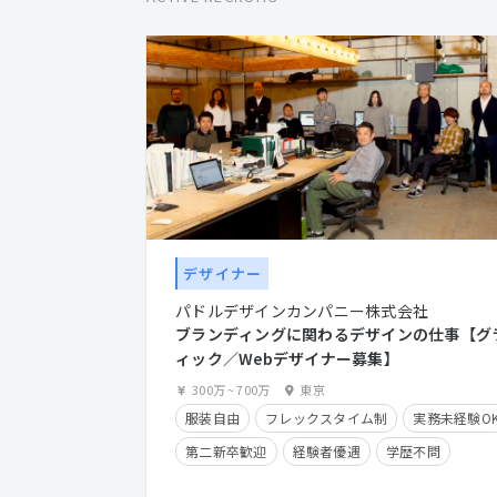
デザイナー
パドルデザインカンパニー株式会社
ブランディングに関わるデザインの仕事【グ
ィック／Webデザイナー募集】
300万
~
700万
東京
服装自由
フレックスタイム制
実務未経験O
第二新卒歓迎
経験者優遇
学歴不問
在宅勤務可
残業手当有り
長期休暇有り