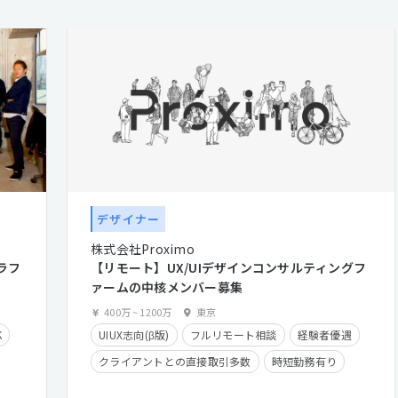
デザイナー
株式会社Proximo
ラフ
【リモート】UX/UIデザインコンサルティングフ
ァームの中核メンバー募集
400万
~
1200万
東京
K
UIUX志向(β版)
フルリモート相談
経験者優遇
クライアントとの直接取引多数
時短勤務有り
残業少なめ
在宅勤務可