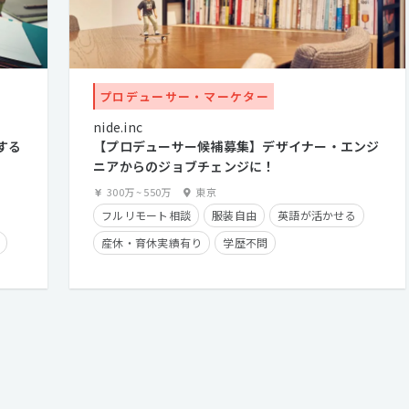
プロデューサー・マーケター
nide.inc
する
【プロデューサー候補募集】デザイナー・エンジ
ニアからのジョブチェンジに！
300万
~
550万
東京
フルリモート相談
服装自由
英語が活かせる
産休・育休実績有り
学歴不問
年間休日125日以上
クライアントとの直接取引多数
カジュアル面談歓迎
第二新卒歓迎
経験者優遇
フレックスタイム制
経験浅めOK
在宅勤務可