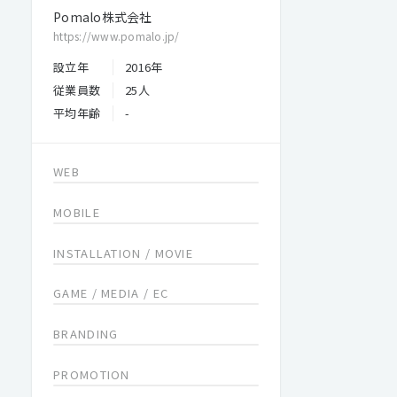
Pomalo株式会社
https://www.pomalo.jp/
設立年
2016年
従業員数
25人
平均年齢
-
WEB
MOBILE
INSTALLATION / MOVIE
GAME / MEDIA / EC
BRANDING
PROMOTION