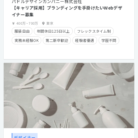
パドルデザインカンパニー株式会社
【キャリア採用】ブランディングを手掛けたいWebデザ
イナー募集
400万
~
700万
東京
服装自由
年間休日125日以上
フレックスタイム制
実務未経験OK
第二新卒歓迎
経験者優遇
学歴不問
在宅勤務可
時短勤務有り
残業手当有り
長期休暇有り
産休・育休実績有り
クライアントとの直接取引多数
経験浅めOK
デザイナー