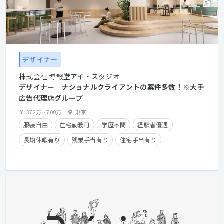
デザイナー
株式会社 博報堂アイ・スタジオ
デザイナー│ナショナルクライアントの案件多数！※大手
広告代理店グループ
372万
~
700万
東京
服装自由
在宅勤務可
学歴不問
経験者優遇
長期休暇有り
残業手当有り
住宅手当有り
産休・育休実績有り