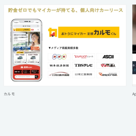
カルモ
A