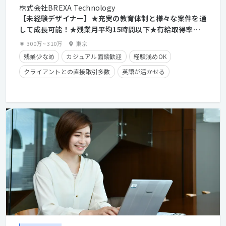
株式会社BREXA Technology
【未経験デザイナー】★充実の教育体制と様々な案件を通
して成長可能！★残業月平均15時間以下★有給取得率
80％★年間休日123日★
300万
~
310万
東京
残業少なめ
カジュアル面談歓迎
経験浅めOK
クライアントとの直接取引多数
英語が活かせる
産休・育休実績有り
長期休暇有り
住宅手当有り
残業手当有り
経験者優遇
実務未経験OK