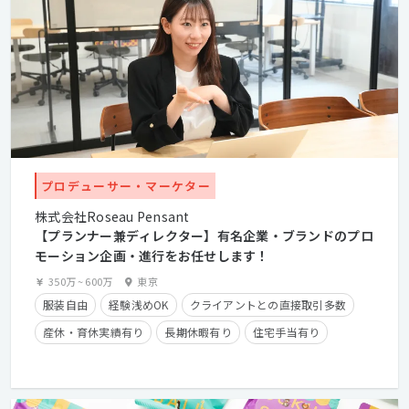
プロデューサー・マーケター
株式会社Roseau Pensant
【プランナー兼ディレクター】有名企業・ブランドのプロ
モーション企画・進行をお任せします！
350万
~
600万
東京
服装自由
経験浅めOK
クライアントとの直接取引多数
産休・育休実績有り
長期休暇有り
住宅手当有り
残業手当有り
学歴不問
経験者優遇
第二新卒歓迎