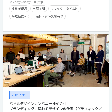
400万
~
550万
東京
経験者優遇
学歴不問
フレックスタイム制
時短勤務有り
産休・育休実績有り
クライアントとの直接取引多数
在宅勤務可
デザイナー
パドルデザインカンパニー株式会社
ブランディングに関わるデザインの仕事【グラフィック／