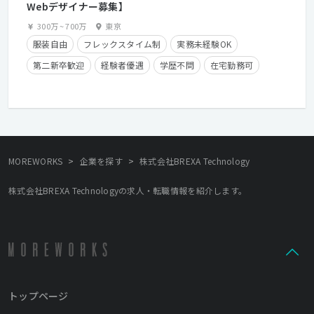
Webデザイナー募集】
300万
~
700万
東京
服装自由
フレックスタイム制
実務未経験OK
第二新卒歓迎
経験者優遇
学歴不問
在宅勤務可
残業手当有り
長期休暇有り
産休・育休実績有り
クライアントとの直接取引多数
経験浅めOK
>
>
MOREWORKS
企業を探す
株式会社BREXA Technology
株式会社BREXA Technologyの求人・転職情報を紹介します。
トップページ