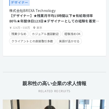
デザイナー
株式会社BREXA Technology
【デザイナー】★残業月平均15時間以下★有給取得率
80％★年間休日123日★デザイナーとしての経験を着実に
積みながらディレクターも目指せます！★充実の教育体制
326万
~
550万
東京
と様々な案件を通して成長可能！
残業少なめ
カジュアル面談歓迎
経験浅めOK
クライアントとの直接取引多数
英語が活かせる
産休・育休実績有り
長期休暇有り
住宅手当有り
残業手当有り
経験者優遇
親和性の高い企業の求人情報
RELATED RECRUITS