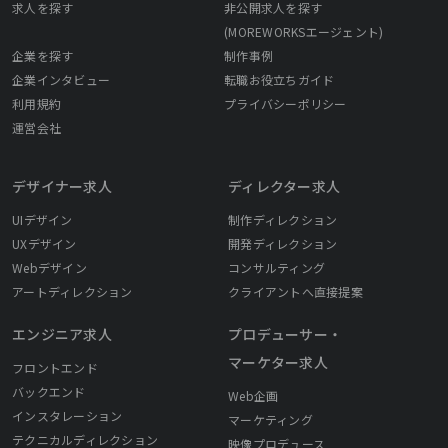
求人を探す
非公開求人を探す
(MOREWORKSエージェント)
企業を探す
制作事例
企業インタビュー
転職お役立ちガイド
利用規約
プライバシーポリシー
運営会社
デザイナー求人
ディレクター求人
UIデザイン
制作ディレクション
UXデザイン
開発ディレクション
Webデザイン
コンサルティング
アートディレクション
クライアントへ直接提案
エンジニア求人
プロデューサー・
マーケター求人
フロントエンド
バックエンド
Web企画
インスタレーション
マーケティング
テクニカルディレクション
映像プロデュース