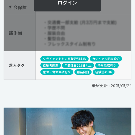
ログイン
クライアントとの直接取引多数
カジュアル面談歓迎
求人タグ
経験者優遇
年間休日125日以上
時短勤務有り
産休・育休実績有り
服装自由
経験浅めOK
最終更新 : 2025/05/24