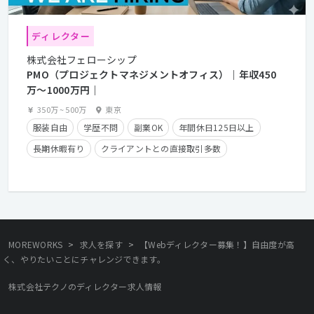
ディレクター
株式会社フェローシップ
PMO（プロジェクトマネジメントオフィス）｜年収450
万〜1000万円｜
350万
~
500万
東京
服装自由
学歴不問
副業OK
年間休日125日以上
長期休暇有り
クライアントとの直接取引多数
残業少なめ
経験者優遇
残業手当有り
在宅勤務可
>
>
MOREWORKS
求人を探す
【Webディレクター募集！】自由度が高
く、やりたいことにチャレンジできます。
株式会社テクノのディレクター求人情報