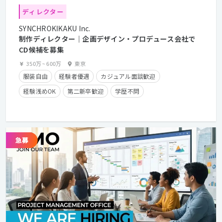
ディレクター
SYNCHROKIKAKU Inc.
制作ディレクター｜企画デザイン・プロデュース会社で
CD候補を募集
350万
~
600万
東京
服装自由
経験者優遇
カジュアル面談歓迎
経験浅めOK
第二新卒歓迎
学歴不問
年間休日125日以上
残業少なめ
フレックスタイム制
在宅勤務可
クライアントとの直接取引多数