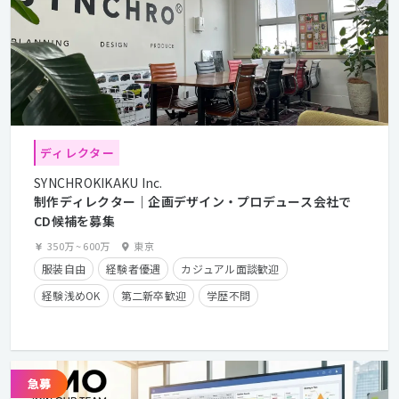
ディレクター
SYNCHROKIKAKU Inc.
制作ディレクター｜企画デザイン・プロデュース会社で
CD候補を募集
350万
~
600万
東京
服装自由
経験者優遇
カジュアル面談歓迎
経験浅めOK
第二新卒歓迎
学歴不問
年間休日125日以上
残業少なめ
フレックスタイム制
在宅勤務可
クライアントとの直接取引多数