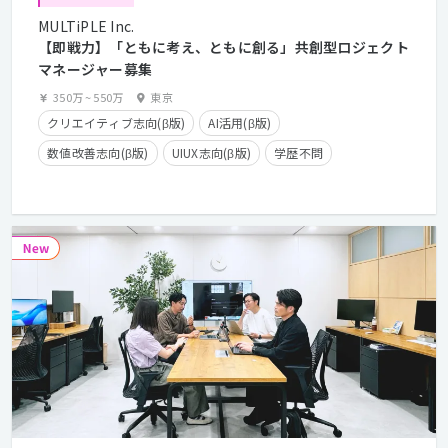
MULTiPLE Inc.
【即戦力】「ともに考え、ともに創る」共創型ロジェクト
マネージャー募集
350万
~
550万
東京
クリエイティブ志向(β版)
AI活用(β版)
数値改善志向(β版)
UIUX志向(β版)
学歴不問
実務未経験OK
経験浅めOK
第二新卒歓迎
服装自由
残業少なめ
残業手当有り
住宅手当有り
副業OK
フレックスタイム制
在宅勤務可
経験者優遇
カジュアル面談歓迎
クライアントとの直接取引多数