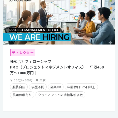
ディレクター
株式会社フェローシップ
PMO（プロジェクトマネジメントオフィス）｜年収450
万〜1000万円｜
350万
~
500万
東京
服装自由
学歴不問
副業OK
年間休日125日以上
長期休暇有り
クライアントとの直接取引多数
残業少なめ
経験者優遇
残業手当有り
在宅勤務可