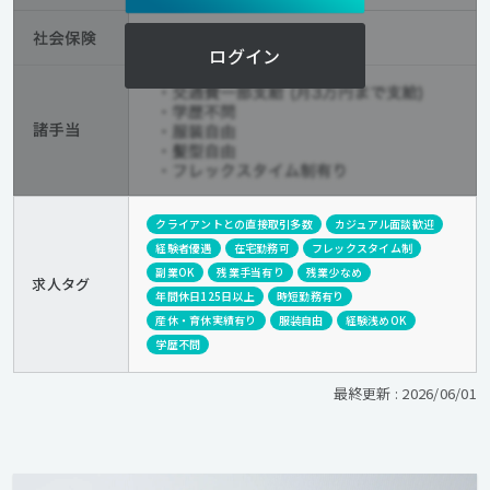
ログイン
クライアントとの直接取引多数
カジュアル面談歓迎
経験者優遇
在宅勤務可
フレックスタイム制
副業OK
残業手当有り
残業少なめ
求人タグ
年間休日125日以上
時短勤務有り
産休・育休実績有り
服装自由
経験浅めOK
学歴不問
最終更新 : 2026/06/01