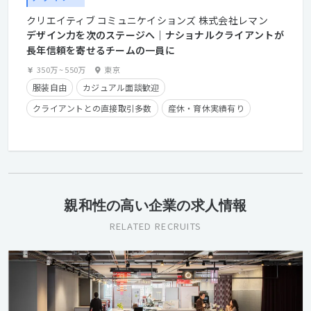
クリエイティブ コミュニケイションズ 株式会社レマン
デザイン力を次のステージへ｜ナショナルクライアントが
長年信頼を寄せるチームの一員に
350万
~
550万
東京
服装自由
カジュアル面談歓迎
クライアントとの直接取引多数
産休・育休実績有り
残業手当有り
時短勤務有り
学歴不問
経験者優遇
親和性の高い企業の求人情報
RELATED RECRUITS