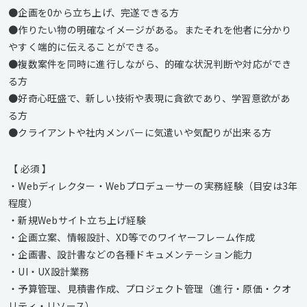
●企画を0から立ち上げ、完遂できる方
●作りたい物の明確なイメージがある。またそれを他者に分かり
やすく端的に伝えることができる。
●複数案件を同時に進行しながら、的確な状況判断や対応ができ
る方
●好奇心旺盛で、新しい技術や表現に貪欲であり、学習意欲があ
る方
●クライアントや社内メンバーに気遣いや気配りが出来る方
【 必須 】
・Webディレクター・Webプロデューサーの実務経験（目安は3年
程度）
・新規Webサイト立ち上げ経験
・企画立案、情報設計、XD等でのワイヤーフレーム作成
・企画書、設計書などの各種ドキュメンテ－ション能力
・UI・UX設計業務
・予算管理、見積書作成、プロジェクト管理（進行・原価・クオ
リティ・リソース）