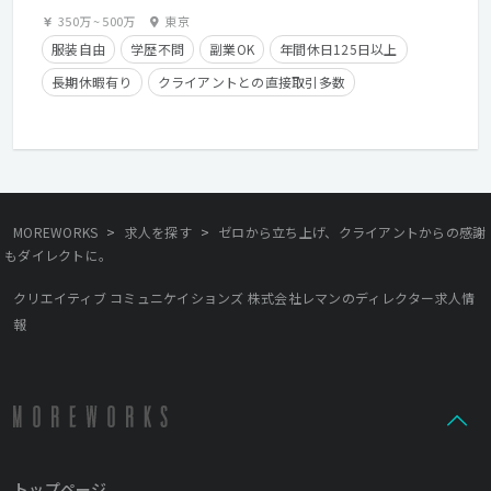
350万
~
500万
東京
服装自由
学歴不問
副業OK
年間休日125日以上
長期休暇有り
クライアントとの直接取引多数
残業少なめ
経験者優遇
残業手当有り
在宅勤務可
>
>
MOREWORKS
求人を探す
ゼロから立ち上げ、クライアントからの感謝
もダイレクトに。
クリエイティブ コミュニケイションズ 株式会社レマンのディレクター求人情
報
トップページ