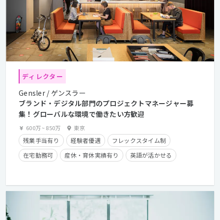
ディレクター
Gensler / ゲンスラー
ブランド・デジタル部門のプロジェクトマネージャー募
集！グローバルな環境で働きたい方歓迎
600万
~
850万
東京
残業手当有り
経験者優遇
フレックスタイム制
在宅勤務可
産休・育休実績有り
英語が活かせる
クライアントとの直接取引多数