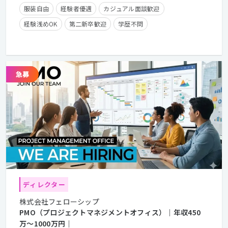
服装自由
経験者優遇
カジュアル面談歓迎
経験浅めOK
第二新卒歓迎
学歴不問
年間休日125日以上
残業少なめ
フレックスタイム制
在宅勤務可
クライアントとの直接取引多数
ディレクター
株式会社フェローシップ
PMO（プロジェクトマネジメントオフィス）｜年収450
万〜1000万円｜