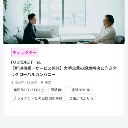
ディレクター
FOURDIGIT inc.
【新規事業・サービス開発】大手企業の課題解決に向き合
うグローバルカンパニー
800万
~
1500万
東京
年間休日125日以上
服装自由
経験浅めOK
クライアントとの直接取引多数
英語が活かせる
産休・育休実績有り
長期休暇有り
時短勤務有り
学歴不問
経験者優遇
第二新卒歓迎
フレックスタイム制