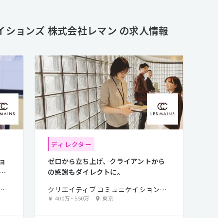
落ち着いています。クライアント様もよく来社します。 対話を重じて仕事をしてい
webチーム、グラフィックチームも含め、誠実に、こだわりを持って取り組む
体の社員構成 若手、中堅、ベテランと、各層がいます。男女比は６：
イションズ 株式会社レマン の求人情報
中堅以上の定着率が多いのは弊社の特徴です。 ■webチームの構成 P/DRが２名、Dが２名、エンジニア
が１名で、外注スタッフとも連携します。 ■仕事の進行の仕方、業務量 グラフィックチームと一緒、
webチーム単独、の２通りの案件があります。 いずれも、すべてのス
ければ採用されます。 大きなプロジェクトは８ヶ月ほど続きます。 
が、ずっと深夜まで作業するようなことはありません。 案件の担当に関
ら、柔軟に調整します。 ■評価 意欲的で、売上に貢献した人は、しっかり評価します。 便利で落ち着い
た立地、対話を重視する誠実な人間関係の中で、 ナショナルクライアン
る職場です。
ディレクター
ョ
ゼロから立ち上げ、クライアントから
る
の感謝もダイレクトに。
クリエイティブ コミュニケイションズ 株式会社レマン
クリエイティブ コミュニケイションズ 株式会社レマン
400万
~
550万
東京