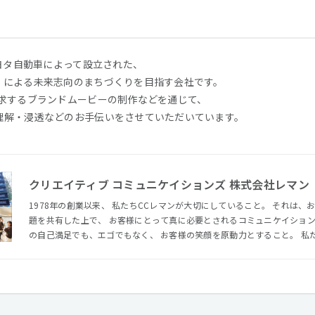
トヨタ⾃動⾞によって設⽴された、
」による未来志向のまちづくりを⽬指す会社です。
訴求するブランドムービーの制作などを通じて、
理解・浸透などのお手伝いをさせていただいています。
クリエイティブ コミュニケイションズ 株式会社レマン
1978年の創業以来、 私たちCCレマンが大切にしていること。 それは
題を共有した上で、 お客様にとって真に必要とされるコミュニケイション
の自己満足でも、エゴでもなく、 お客様の笑顔を原動力とすること。 私た
展させながら、 つねに時代に応じたコミュニケイション領域に対応し、 
の施策にいたるまで、 ワンストップでご提案・ご提供しております。 【職場環境について】 ■会社の立地
JR渋谷駅から徒歩５分強。JR渋谷駅と地下鉄表参道駅のほぼ中間地点
着いた場所にあります。 ■建物 歴史を重ねたデザインビル。開口の多い明るい職場です。 ■会社の雰囲
気 日々、ナショナルクライアント様に、パートナーとして接している