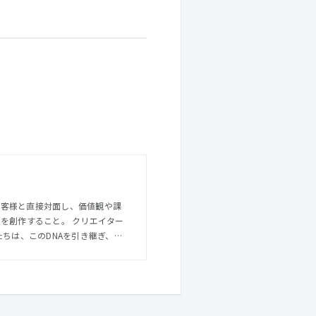
、お客様と直接対面し、価値観や課
を創作すること。 クリエイター
ちは、このDNAを引き継ぎ、発
戦略やコンセプトの策定から実際
にあり、 便利でありながら落ち
会社らしく、 どちらかというと