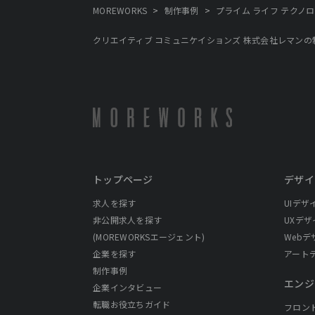
>
>
MOREWORKS
制作事例
プライム ライフ テクノロ
クリエイティブ コミュニケイションズ 株式会社レマンの
トップページ
デザイ
求人を探す
UIデザ
非公開求人を探す
UXデザ
(MOREWORKSエージェント)
Webデ
企業を探す
アート
制作事例
エンジ
企業インタビュー
転職お役立ちガイド
フロン