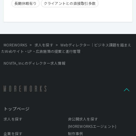
長期休暇有り
クライアントとの直接取引多数
残業少なめ
経験者優遇
残業手当有り
在宅勤務可
>
>
MOREWORKS
求人を探す
Webディレクター｜ビジネス課題を踏まえ
たWebサイト・LP・広告施策の提案と進行管理
NOVITA, Inc.のディレクター求人情報
トップページ
求人を探す
非公開求人を探す
(MOREWORKSエージェント)
企業を探す
制作事例