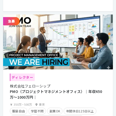
年間休日125日以上
残業少なめ
フレックスタイム制
在宅勤務可
クライアントとの直接取引多数
ディレクター
株式会社フェローシップ
PMO（プロジェクトマネジメントオフィス）｜年収450
万〜1000万円｜
350万
~
500万
東京
服装自由
学歴不問
副業OK
年間休日125日以上