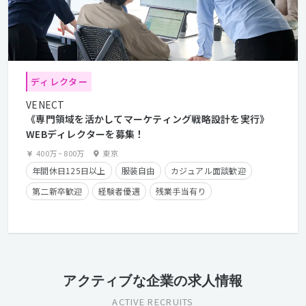
ディレクター
VENECT
《専門領域を活かしてマーケティング戦略設計を実行》
WEBディレクターを募集！
400万
~
800万
東京
年間休日125日以上
服装自由
カジュアル面談歓迎
第二新卒歓迎
経験者優遇
残業手当有り
長期休暇有り
産休・育休実績有り
英語が活かせる
クライアントとの直接取引多数
アクティブな企業の求人情報
ACTIVE RECRUITS