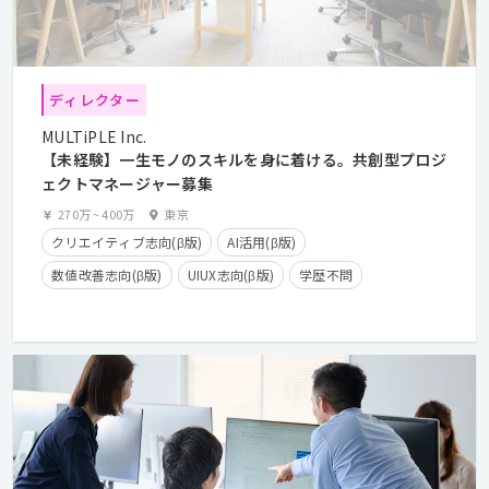
ディレクター
MULTiPLE Inc.
【未経験】一生モノのスキルを身に着ける。共創型プロジ
ェクトマネージャー募集
270万
~
400万
東京
クリエイティブ志向(β版)
AI活用(β版)
数値改善志向(β版)
UIUX志向(β版)
学歴不問
実務未経験OK
経験浅めOK
第二新卒歓迎
服装自由
残業少なめ
残業手当有り
住宅手当有り
副業OK
フレックスタイム制
在宅勤務可
経験者優遇
カジュアル面談歓迎
クライアントとの直接取引多数