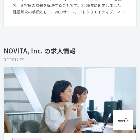
て、お客様の課題を解決する会社です。2006年に創業しました。
課題解決の手段として、WEBサイト、アドクリエイティブ、マー
ケティング、システム、人材サービスを捉えています。決して、
WEBの見た目だけを制作する会社ではありません。ビジネス、デ
ザイン、マーケティング、システムの専門部署を持ち、それぞれの
視点をもってお客様の状況の課題を整理し、解決していきます。
また、働くママ向けのWEBメディア「LAXIC（ラシク）」、駐在帯
NOVITA, Inc. の求人情報
同した女性向けキャリア支援・人材紹介サービス「CAREER
MARK」など、WEBを介した新しいサービス、仕組み作りにも注力
RECRUITS
しています。 社員それぞれの個性を生かし尊重しながら、課題を
持つクライアントにとって何が最適かを常に考え、社内外スタッ
フで協力し合う文化が根付いています。 この課題解決のプロセス
を仕事として楽しめる社員が多く所属しているのも、ノヴィータ
の大きな特徴です。 一方で、個人に一定の裁量があるため、これ
までの経験を生かし、スキルアップを追求していくことも可能な
環境です。 まだまだ成長途上の会社なので、一緒に組織を作って
いただける方、会社とともに成長していただける方のご応募をお
待ちしています。