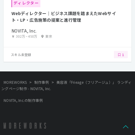
ディレクター
Webディレクター｜ビジネス課題を踏まえたWebサイ
ト・LP・広告施策の提案と進行管理
NOVITA, Inc.
302万
~
450万
東京
スキル未登録
1
>
>
MOREWORKS
制作事例
美容液「Frieage（フリアージュ）」 ランディ
ングページ制作 - NOVITA, Inc.
NOVITA, Inc.の制作事例