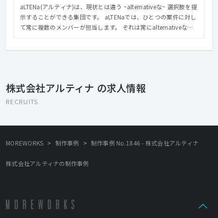
aLTENa(アルティナ)は、現状とは違う ~alternativeな~ 選択肢を提
示することができる集団です。 aLTENaでは、ひとつの案件に対し
て常に複数のメンバーが担当します。 それは常にalternativeな可
能性を見過ご さないため。 そしてさらに、メンバーはストラテジ
ストであると同時にクリエイターでもあることで、 二項対立を超
えた 新しいソリューションを提示することができるのです。
株式会社アルティナ の求人情報
RECRUITS
>
>
MOREWORKS
制作事例
制作事例 No.1846 - 株式会社アルティナ
株式会社アルティナの制作事例