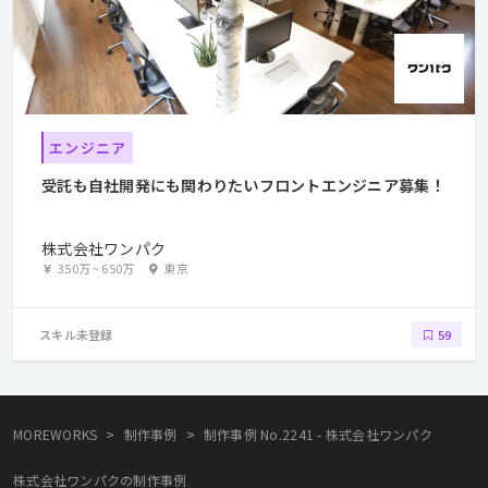
エンジニア
受託も自社開発にも関わりたいフロントエンジニア募集！
株式会社ワンパク
350万
~
650万
東京
スキル未登録
59
>
>
MOREWORKS
制作事例
制作事例 No.2241 - 株式会社ワンパク
株式会社ワンパクの制作事例