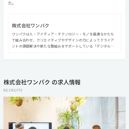
た。
株式会社ワンパク
ワンパクは人・アイディア・テクノロジー・モノを最適なかたち
で組み合わせ、クリエイティブやデザインの力によってクライア
ントの課題解決や新たな取組みをサポートしている「デジタル・
インタラクティブ領域」を強みとしたコミュニケーションファー
ムです。 ワンパクの根底にあるのは"ものづくり"ですが、ブラン
ド企業やスタートアップのデジタル領域におけるコミュニケーシ
ョン戦略や企画立案、サービスプランニングなどを手がけ、制
作・開発領域までをワンパッケージで提供しています。 ワンパク
株式会社ワンパク の求人情報
のメンバーは感性豊かで、色々なコトに興味を抱き、自らの判断
で行動し、元気良く、いつも前向き、みんなで協力し合う。よく仕
RECRUITS
事し、よく食べ、よく飲み、よく遊ぶ。そんなHOTな仲間を募集
しています。