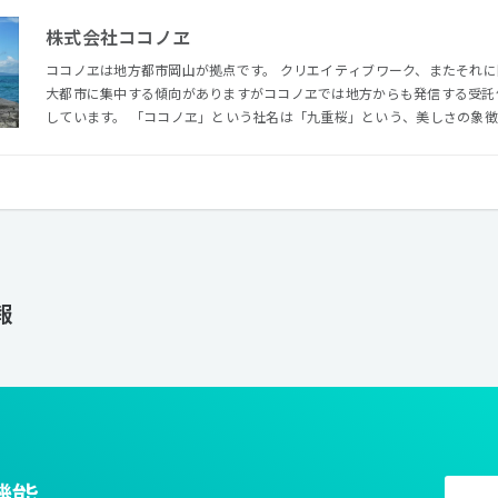
株式会社ココノヱ
ココノヱは地方都市岡山が拠点です。 クリエイティブワーク、またそれ
大都市に集中する傾向がありますがココノヱでは地方からも発信する受託
しています。 「ココノヱ」という社名は「九重桜」という、美しさの象徴とされる八重桜よりもさらに綺
麗に咲く珍しい桜の名前から頂いています。 ココノヱもその桜の名前に
ティの仕事を目指しています。 社訓は「もうひと重ね」。つみ
報
機能