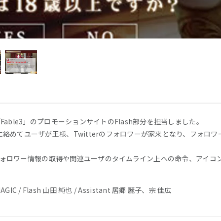
ト「Fable3」のプロモーションサイトのFlash部分を担当しました。
絡めてユーザが王様、Twitterのフォロワーが家来となり、フォロ
hを使用しフォロワー情報の取得や関連ユーザのタイムライン上への命令、ア
 MAGIC / Flash 山田 純也 / Assistant 居郷 麗子、宗 佳広