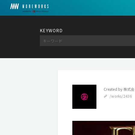
KEYWORD
Created by
株式会
/works/2436