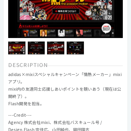
DESCRIPTION
adidas×mixiスペシャルキャンペーン「情熱メーカー」mixi
アプリ。
mixi内の友達同士応援しあいポイントを競いあう（現在は公
開終了）。
Flash開発を担当。
---Credit---
Agency 株式会社mixi、株式会社バスキュール号 /
Design,Flash 宗佳広、山田純也、岡田隆志