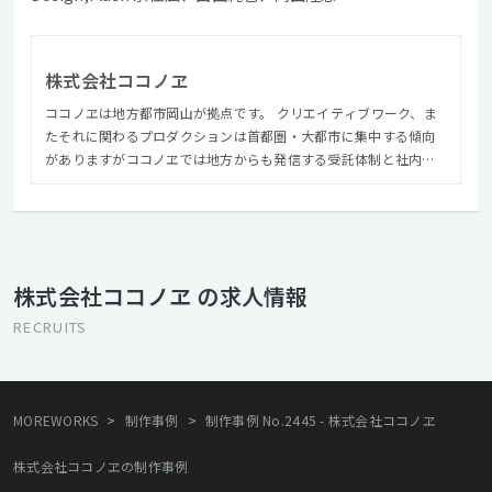
株式会社ココノヱ
ココノヱは地方都市岡山が拠点です。 クリエイティブワーク、ま
たそれに関わるプロダクションは首都圏・大都市に集中する傾向
がありますがココノヱでは地方からも発信する受託体制と社内環
境づくりを常に意識しています。 「ココノヱ」という社名は「九
重桜」という、美しさの象徴とされる八重桜よりもさらに綺麗に
咲く珍しい桜の名前から頂いています。 ココノヱもその桜の名前
にあやかって、更なる美しさやクオリティの仕事を目指していま
す。 社訓は「もうひと重ね」。つみ重ねの心を忘れないこと。
株式会社ココノヱ の求人情報
RECRUITS
>
>
MOREWORKS
制作事例
制作事例 No.2445 - 株式会社ココノヱ
株式会社ココノヱの制作事例