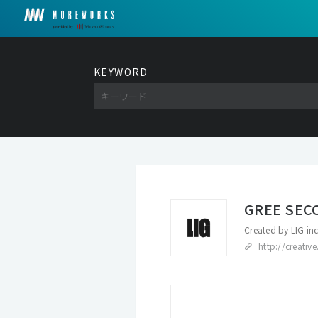
KEYWORD
GREE SEC
Created by
LIG inc
http://creative