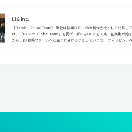
LIG inc.
【DX with Global Team】 当社は創業以来、Web制作会社として成
は、「DX with Global Team」を掲げ、新たなLIGとして第二創業期が始まります。 LIGは、
から、DX戦略ファームへと生まれ変わろうとしています。 フィリピン、ベトナムのエンジニアと共にONE
TEAMとなり、クライアントのDX戦略実現に向けてGlobal Teamでソリ
業から培ってきたWebクリエイティブの力と、最先端テクノロジーの力
「Design×Consulting」の新しい領域で成長を目指していきます。 まだまだ小さな一歩でしかありません
が、近い将来「DXといえばLIG」と呼ばれることを、私たちは本気で実
【Design × Consulting】 DX戦略ファームを目指すにあたり、当社では「Des
領域を確立し、その分野でのリーディングカンパニーを目指しています。 「Design × Consulting」は、綺
麗なデザインのWebサイトを作ることをミッションとしているものではあり
時代において、消費者の志向や行動などをデザイン思考を用いて分析し、
スのコンセプトの策定やペルソナ策定をすることで、イノベーティブなサ
「Design × Consulting」です。 創業以来多数の実績を持つ「Design」、コンサルティングファーム出身者
による「Consulting」、そして、最先端の技術を活用した「Technology」 これらを融合することで、私
ちは「Design × Consulting」においてクライアントのパートナー
しています。 【Life is Good】 企業が進化してもLIGの理念は変わらぬ「Life is Good」。 LIGで働くことが
自身や周りの人にとってGoodになるように！ それぞれのLife is Go