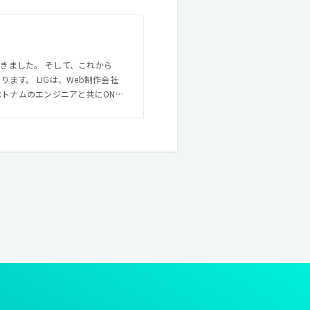
長してきました。 そして、これから
Web制作会社
ューションを提案していきます。 創
を融合させ、
現していきたいと考えています。
ign × Consulting」の新しい
ません。 変化が激しいVUCAの
今世の中に求められているサービ
ービスを生み出すことこそが、
た
となり、世の中を変えていくことを目指
odを持った社員たちが、より会社に人