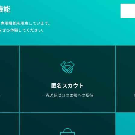
生に向き合いながら成長する環境があります。 知識を学び、人生を豊かにするお手伝いとしてクリエータ
機能
ーを育てる「Webクリエータースクール」の展開などこれからも自分、
の「LifeをGoodにする」ため「イケている」ソリューションを提供でき
に挑戦していきます。
利な専用機能を用意しています。
をぜひ体験してください。
匿名スカウト
る
一斉送信ゼロの面接への招待