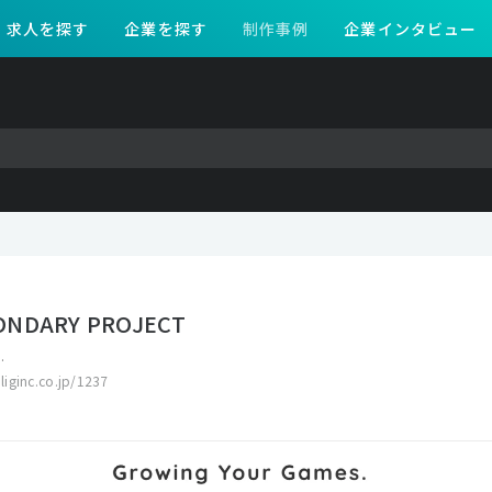
求人を探す
企業を探す
制作事例
企業インタビュー
ONDARY PROJECT
.
.liginc.co.jp/1237