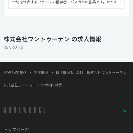
世紀を代表するフランスの哲学者、パスカルの⾔葉です。たとえ
ば、仕事は忙しいけど、実はその仕事に興味や関⼼がわいていな
い。という、誰にでも⼼当たりがある「暇ではないけど、退屈な
状態」。この没頭することができない「退屈」な状態は、古来か
らつづく⼈間の永遠の課題です。 私たちワントゥーテンは、創造
⼒でこの課題に挑みます。その体験によって、⼼の底から湧き上が
株式会社ワントゥーテン の求人情報
る興味を⽣みだせるか。その空間によって、⼈⽣を豊かにする熱
中を⽣みだせるか。私たちは、クリエイティブと⾰新的技術によ
RECRUITS
って、⼈々の⼼に⽕をつけます。「没頭」は、新たな気づきを⽣
み、あらゆる興味へとつながり、世界をどこまでも広げてくれ
る。そんな、知性と感性で満たされる、味わい深い⼈⽣をすべて
の⼈に。 ワントゥーテンは、⼈間の永遠の課題に挑み、創造⼒で
>
>
MOREWORKS
制作事例
制作事例 No.341 - 株式会社ワントゥーテン
⼈類の可能性をひらく、近未来クリエイティブカンパニーです。
株式会社ワントゥーテンの制作事例
トップページ