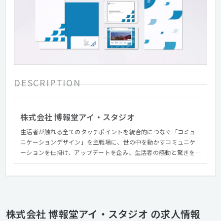
DESCRIPTION
株式会社 博報堂アイ・スタジオ
生活者が触れる全てのタッチポイントを統合的につなぐ「コミュ
ニケーションデザイン」を主戦場に、世の中を動かすコミュニケ
ーションを仕掛け、アップデートを企み、生活者の感動と驚きを
創ることをミッションに掲げています。 2000年の創業以来培って
きた「卓越した表現力」と「最先端の技術力」、博報堂グループ
由来の「生活者発想」を武器に、オウンドメディアを中心に、顧
客体験設計とUIデザイン、企画制作、テック活用、システム開発
等、クロスボーダーでデジタルクリエイティブやソリューション
株式会社 博報堂アイ・スタジオ の求人情報
を提供します。