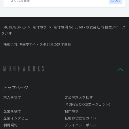
スキル未登録
270
>
>
MOREWORKS
制作事例
制作事例 No.3568 - 株式会社 博報堂アイ・ス
タジオ
株式会社 博報堂アイ・スタジオの制作事例
トップページ
求人を探す
非公開求人を探す
(MOREWORKSエージェント)
企業を探す
制作事例
企業インタビュー
転職お役立ちガイド
利用規約
プライバシーポリシー