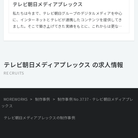
テレビ朝日メディアプレックス
私たちは今まで、テレビ朝日グループのデジタルメディアを中心
に、インターネットとテレビが連携したコンテンツを提供してき
ました。そこで築き上げてきた実績をもとに、これからは更なる
進化を目指します。 デジタルがもたらすテレビの革新とネット・
モバイルの進展は、便利なサービスや新しいエンターテインメン
トを生み出しています。その無限の可能性を追求し、表現します。
媒体（media）を複合（complex）に活用し、新たな価値観を提
案すること。 ディスプレイ上だけにとどまらず、“ライフスタイ
テレビ朝日メディアプレックス の求人情報
ル”そのものを刺激すること。 テレビ朝日メディアプレックスは、
未知なる可能性を創造致します。
RECRUITS
>
>
MOREWORKS
制作事例
制作事例 No.3737 - テレビ朝日メディアプレ
ックス
テレビ朝日メディアプレックスの制作事例