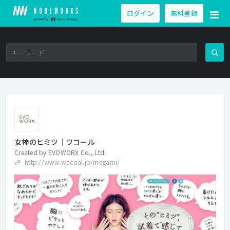
ログイン
無料登録
女神のヒミツ｜ワコール
Created by
EVOWORX Co., Ltd.
http://www.wacoal.jp/megami/