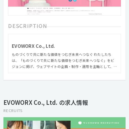
DESCRIPTION
EVOWORX Co., Ltd.
ものづくりで共に新たな価値をつむぎ未来へつなぐ わたしたち
は、「ものづくりで共に新たな価値をつむぎ未来へつなぐ」をビ
ジョンに掲げ、ウェブサイトの企画・制作・運用を主軸として、コ
ンテンツ企画編集、撮影ディレクション等のビジュアル構築か
ら、サイト解析からリニューアル設計提案に至るまで様々なスキ
ルを持ったメンバーがお客様の課題解決やゴールに向かって共創
します。 さらにアートディレクター『森本千絵』が率いる
『goen゜』のインタラクティブ部門（SUPER goen゜）としての
EVOWORX Co., Ltd. の求人情報
活動、業界の垣根を超えて、多種多様のパートナーとの協業によ
り、高い次元でのコミュニケーションデザインを遂行できる体制
RECRUITS
を整えています。 クリエイティブでコミュニケーションの進化を
デザインする。それがエヴォワークスです。