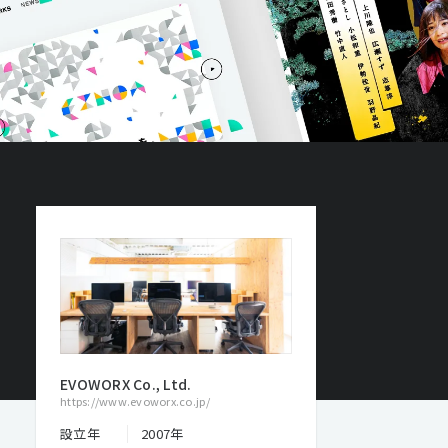
EVOWORX Co., Ltd.
https://www.evoworx.co.jp/
設立年
2007年