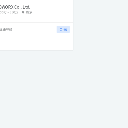
OWORX Co., Ltd.
400万
~
550万
東京
ル未登録
65