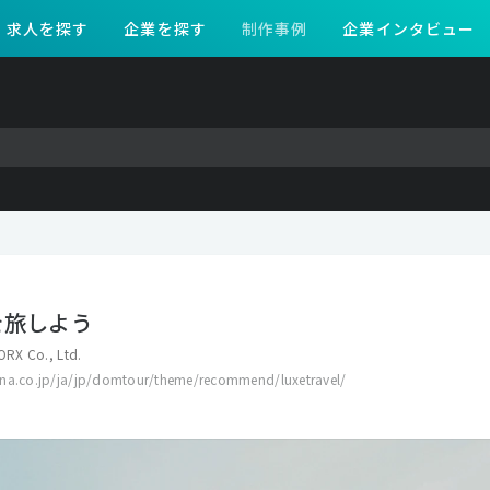
求人を探す
企業を探す
制作事例
企業インタビュー
を旅しよう
RX Co., Ltd.
na.co.jp/ja/jp/domtour/theme/recommend/luxetravel/