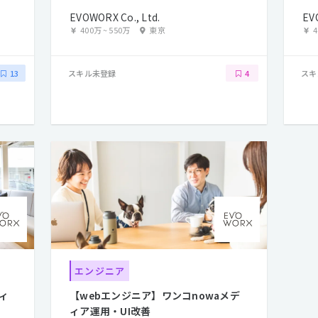
ンテンツディレクター
EVOWORX Co., Ltd.
EV
400万
~
550万
東京
スキル未登録
スキ
13
4
エンジニア
ィ
【webエンジニア】ワンコnowaメデ
ィア運用・UI改善