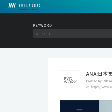
KEYWORD
ANA:日本
Created by
EVOWO
https://www.a