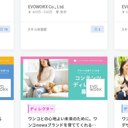
デザイナー]
EVOWORX Co., Ltd.
EV
400万
~
550万
東京
スキル未登録
スキ
79
3
ディレクター
デ
る
ワンコとの心地よい未来のために。ワ
ワ
ンコnowaブランドを育ててくれるコ
デ