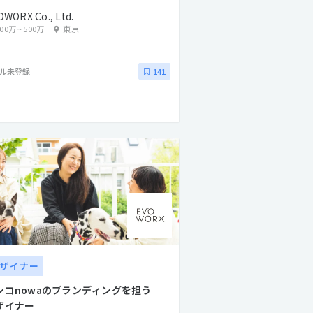
OWORX Co., Ltd.
300万
~
500万
東京
ル未登録
141
ザイナー
ンコnowaのブランディングを担う
ザイナー