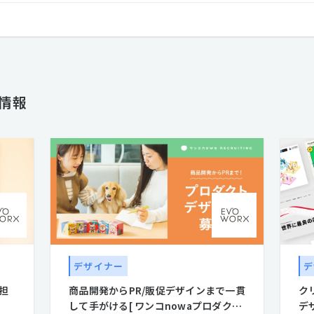
『森本千絵』が率いる『goen゜』のインタラクティブ部門（SUPER go
を超えて、多種多様のパートナーとの協業により、高い次元でのコミュニ
体制を整えています。 クリエイティブでコミュニケーションの進化をデザインする。それがエヴォワーク
スです。
人情報
デザイナー
デ
担
商品開発からPR/販促デザインまで一貫
ク
して手がける[ ワンコnowaプロダクト
デ