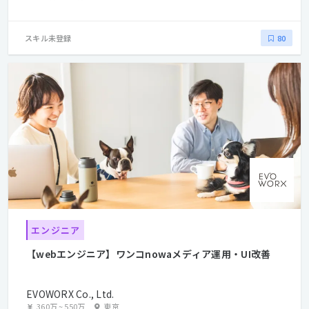
スキル未登録
80
エンジニア
【webエンジニア】ワンコnowaメディア運用・UI改善
EVOWORX Co., Ltd.
360万
~
550万
東京