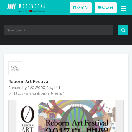
ログイン
無料登録
Reborn-Art Festival
Created by
EVOWORX Co., Ltd.
http://www.reborn-art-fes.jp/