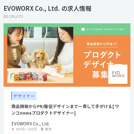
『goen゜』のインタラクティブ部門（SUPER goen゜）としての
EVOWORX Co., Ltd. の求人情報
活動、業界の垣根を超えて、多種多様のパートナーとの協業によ
り、高い次元でのコミュニケーションデザインを遂行できる体制
RECRUITS
を整えています。 クリエイティブでコミュニケーションの進化を
デザインする。それがエヴォワークスです。
デザイナー
商品開発からPR/販促デザインまで一貫して手がける[ ワ
ンコnowaプロダクトデザイナー]
EVOWORX Co., Ltd.
400万
~
550万
東京