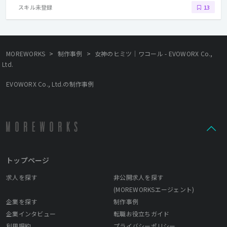
スキル未登録
13
>
>
MOREWORKS
制作事例
女神のヒミツ｜ワコール - EVOWORX Co.,
Ltd.
EVOWORX Co., Ltd.の制作事例
トップページ
求人を探す
非公開求人を探す
(MOREWORKSエージェント)
企業を探す
制作事例
企業インタビュー
転職お役立ちガイド
利用規約
プライバシーポリシー