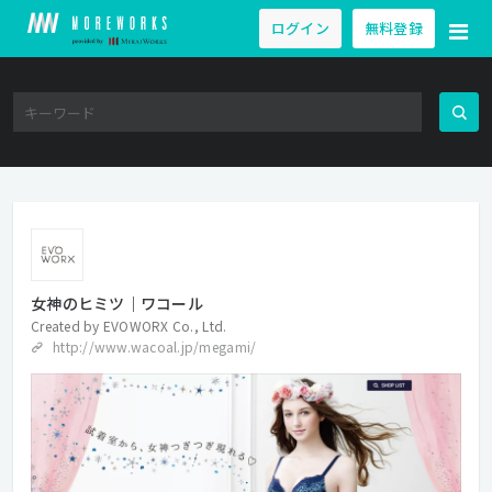
ログイン
無料登録
女神のヒミツ｜ワコール
Created by
EVOWORX Co., Ltd.
http://www.wacoal.jp/megami/