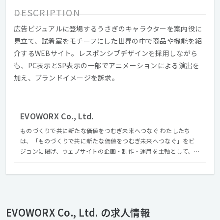
DESCRIPTION
広告ビジュアルに登場するうさぎのキャラクターを案内役に
見立て、試着室をモチーフにした世界の中で商品や機能を紹
介するWEBサイト。レスポンシブデザインを採用しながら
も、PC表示とSP表示の一部でアニメーションによる演出を
加え、ブランドイメージを訴求。
EVOWORX Co., Ltd.
ものづくりで共に新たな価値をつむぎ未来へつなぐ わたしたち
は、「ものづくりで共に新たな価値をつむぎ未来へつなぐ」をビ
ジョンに掲げ、ウェブサイトの企画・制作・運用を主軸として、コ
ンテンツ企画編集、撮影ディレクション等のビジュアル構築か
ら、サイト解析からリニューアル設計提案に至るまで様々なスキ
ルを持ったメンバーがお客様の課題解決やゴールに向かって共創
します。 さらにアートディレクター『森本千絵』が率いる
『goen゜』のインタラクティブ部門（SUPER goen゜）としての
EVOWORX Co., Ltd. の求人情報
活動、業界の垣根を超えて、多種多様のパートナーとの協業によ