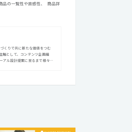
商品の一覧性や直感性、 商品詳
主軸として、コンテンツ企画編
ーアル設計提案に至るまで様々な
クター
en゜）としての活動、業界の垣根
ケーションデザインを遂行できる