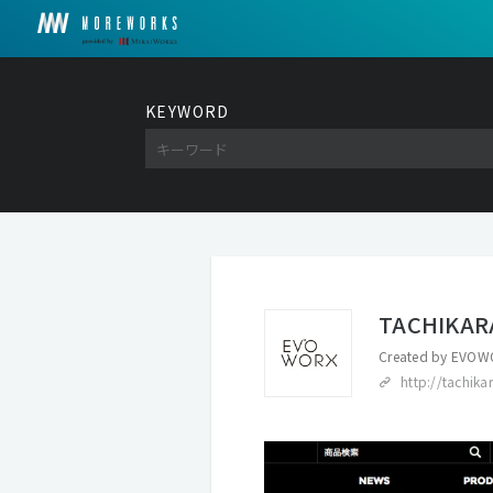
KEYWORD
TACHIKARA
Created by
EVOWO
http://tachikar