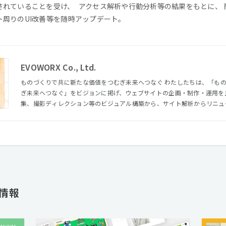
れていることを受け、 アクセス解析や行動分析等の結果をもとに、 
周りのUI改善等を随時アップデート。
EVOWORX Co., Ltd.
ものづくりで共に新たな価値をつむぎ未来へつなぐ わたしたちは、「ものづくりで共に新たな価値をつむ
ぎ未来へつなぐ」をビジョンに掲げ、ウェブサイトの企画・制作・運用を
集、撮影ディレクション等のビジュアル構築から、サイト解析からリニュ
スキルを持ったメンバーがお客様の課題解決やゴールに向かって共創します。 さらにアートディレ
『森本千絵』が率いる『goen゜』のインタラクティブ部門（SUPER go
を超えて、多種多様のパートナーとの協業により、高い次元でのコミュニ
体制を整えています。 クリエイティブでコミュニケーションの進化をデザインする。それがエヴォワーク
スです。
人情報