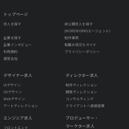
による「Consulting」、そして、最先端の技術を活用した
「Technology」 これらを融合することで、私たちは「Design ×
トップページ
Consulting」においてクライアントのパートナーとなり、世の中
を変えていくことを目指しています。 【Life is Good】 企業が進
求人を探す
非公開求人を探す
化してもLIGの理念は変わらぬ「Life is Good」。 LIGで働くこと
(MOREWORKSエージェント)
が自身や周りの人にとってGoodになるように！ それぞれのLife is
企業を探す
制作事例
Goodを持った社員たちが、より会社に人生に向き合いながら成長
企業インタビュー
転職お役立ちガイド
する環境があります。 知識を学び、人生を豊かにするお手伝いと
利用規約
プライバシーポリシー
してクリエーターを育てる「Webクリエータースクール」の展開
運営会社
などこれからも自分、ひいては誰かの課題を解決し、本当の「Life
をGoodにする」ため「イケている」ソリューションを提供できる
ことならば、LIGはあらゆることに挑戦していきます。
デザイナー求人
ディレクター求人
UIデザイン
制作ディレクション
UXデザイン
開発ディレクション
Webデザイン
コンサルティング
アートディレクション
クライアントへ直接提案
エンジニア求人
プロデューサー・
マーケター求人
フロントエンド