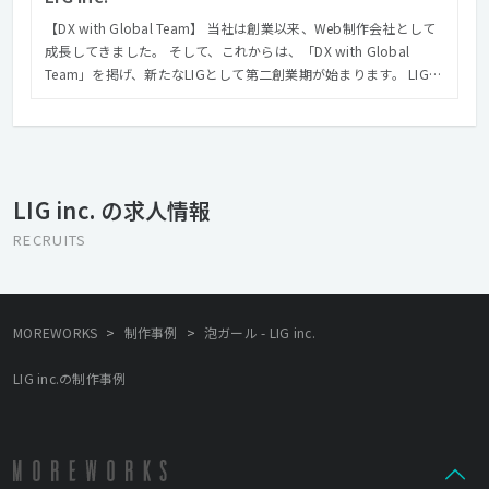
【DX with Global Team】 当社は創業以来、Web制作会社として
成長してきました。 そして、これからは、「DX with Global
Team」を掲げ、新たなLIGとして第二創業期が始まります。 LIG
は、Web制作会社から、DX戦略ファームへと生まれ変わろうとし
ています。 フィリピン、ベトナムのエンジニアと共にONE TEAM
となり、クライアントのDX戦略実現に向けてGlobal Teamでソリ
ューションを提案していきます。 創業から培ってきたWebクリエ
イティブの力と、最先端テクノロジーの力を融合させ、
LIG inc. の求人情報
「Design×Consulting」の新しい領域で成長を目指していきま
す。 まだまだ小さな一歩でしかありませんが、近い将来「DXとい
RECRUITS
えばLIG」と呼ばれることを、私たちは本気で実現していきたいと
考えています。 【Design × Consulting】 DX戦略ファームを目指
すにあたり、当社では「Design × Consulting」の新しい領域を確
立し、その分野でのリーディングカンパニーを目指しています。
>
>
MOREWORKS
制作事例
泡ガール - LIG inc.
「Design × Consulting」は、綺麗なデザインのWebサイトを作る
ことをミッションとしているものではありません。 変化が激しい
LIG inc.の制作事例
VUCAの時代において、消費者の志向や行動などをデザイン思考を
用いて分析し、今世の中に求められているサービスのコンセプト
の策定やペルソナ策定をすることで、イノベーティブなサービス
を生み出すことこそが、「Design × Consulting」です。 創業以来
多数の実績を持つ「Design」、コンサルティングファーム出身者