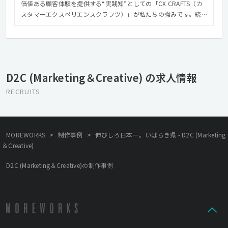
価値ある顧客体験を提供する“実践知”としての「CX CRAFTS（カ
スタマーエクスペリエンスクラフツ）」が私たちの強みです。統
合的なマーケティング・コミュニケーション戦略を、長年培って
きたクラフトマンシップでクリエイティブへ昇華し、お客様のク
リエイティブパートナーとしてビジネス課題に共感をもって伴走
しています。
D2C (Marketing＆Creative) の求人情報
RECRUITS
>
>
MOREWORKS
制作事例
伸びしろ日本一。いばらき県 - D2C (Marketing
＆Creative)
D2C (Marketing＆Creative)の制作事例