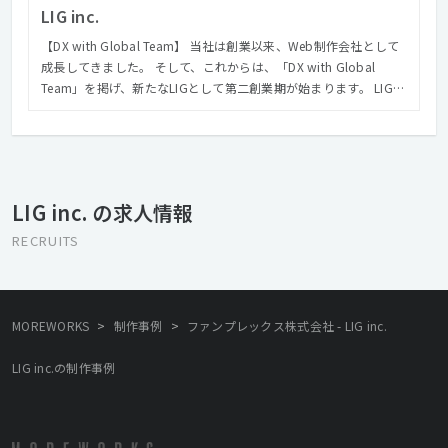
LIG inc.
【DX with Global Team】 当社は創業以来、Web制作会社として
成長してきました。 そして、これからは、「DX with Global
Team」を掲げ、新たなLIGとして第二創業期が始まります。 LIG
は、Web制作会社から、DX戦略ファームへと生まれ変わろうとし
ています。 フィリピン、ベトナムのエンジニアと共にONE TEAM
となり、クライアントのDX戦略実現に向けてGlobal Teamでソリ
ューションを提案していきます。 創業から培ってきたWebクリエ
イティブの力と、最先端テクノロジーの力を融合させ、
LIG inc. の求人情報
「Design×Consulting」の新しい領域で成長を目指していきま
す。 まだまだ小さな一歩でしかありませんが、近い将来「DXとい
RECRUITS
えばLIG」と呼ばれることを、私たちは本気で実現していきたいと
考えています。 【Design × Consulting】 DX戦略ファームを目指
すにあたり、当社では「Design × Consulting」の新しい領域を確
立し、その分野でのリーディングカンパニーを目指しています。
>
>
MOREWORKS
制作事例
ファンプレックス株式会社 - LIG inc.
「Design × Consulting」は、綺麗なデザインのWebサイトを作る
ことをミッションとしているものではありません。 変化が激しい
LIG inc.の制作事例
VUCAの時代において、消費者の志向や行動などをデザイン思考を
用いて分析し、今世の中に求められているサービスのコンセプト
の策定やペルソナ策定をすることで、イノベーティブなサービス
を生み出すことこそが、「Design × Consulting」です。 創業以来