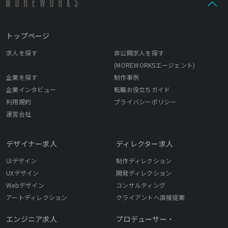
多数の実績を持つ「Design」、コンサルティングファーム出身者
による「Consulting」、そして、最先端の技術を活用した
「Technology」 これらを融合することで、私たちは「Design ×
トップページ
Consulting」においてクライアントのパートナーとなり、世の中
を変えていくことを目指しています。 【Life is Good】 企業が進
求人を探す
非公開求人を探す
化してもLIGの理念は変わらぬ「Life is Good」。 LIGで働くこと
(MOREWORKSエージェント)
が自身や周りの人にとってGoodになるように！ それぞれのLife is
企業を探す
制作事例
Goodを持った社員たちが、より会社に人生に向き合いながら成長
企業インタビュー
転職お役立ちガイド
する環境があります。 知識を学び、人生を豊かにするお手伝いと
利用規約
プライバシーポリシー
してクリエーターを育てる「Webクリエータースクール」の展開
運営会社
などこれからも自分、ひいては誰かの課題を解決し、本当の「Life
をGoodにする」ため「イケている」ソリューションを提供できる
ことならば、LIGはあらゆることに挑戦していきます。
デザイナー求人
ディレクター求人
UIデザイン
制作ディレクション
UXデザイン
開発ディレクション
Webデザイン
コンサルティング
アートディレクション
クライアントへ直接提案
エンジニア求人
プロデューサー・