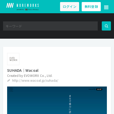
ログイン
無料登録
SUHADA｜Wacoal
Created by
EVOWORX Co., Ltd.
http://www.wacoal.jp/suhada/