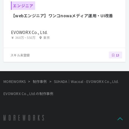
エンジニア
【webエンジニア】ワンコnowaメディア運用・UI改善
EVOWORX Co., Ltd.
360万
~
550万
東京
スキル未登録
13
>
>
MOREWORKS
制作事例
SUHADA｜Wacoal - EVOWORX Co., Ltd.
EVOWORX Co., Ltd.の制作事例