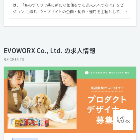
は、「ものづくりで共に新たな価値をつむぎ未来へつなぐ」をビ
ジョンに掲げ、ウェブサイトの企画・制作・運用を主軸として、コ
ンテンツ企画編集、撮影ディレクション等のビジュアル構築か
ら、サイト解析からリニューアル設計提案に至るまで様々なスキ
ルを持ったメンバーがお客様の課題解決やゴールに向かって共創
します。 さらにアートディレクター『森本千絵』が率いる
『goen゜』のインタラクティブ部門（SUPER goen゜）としての
EVOWORX Co., Ltd. の求人情報
活動、業界の垣根を超えて、多種多様のパートナーとの協業によ
り、高い次元でのコミュニケーションデザインを遂行できる体制
RECRUITS
を整えています。 クリエイティブでコミュニケーションの進化を
デザインする。それがエヴォワークスです。