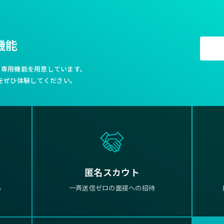
機能
利な専用機能を用意しています。
をぜひ体験してください。
匿名スカウト
る
一斉送信ゼロの面接への招待