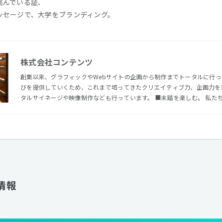
挑んでいる証、
ッセージで、大学をブランディング。
株式会社コンテンツ
創業以来、グラフィックやWebサイトの企画から制作までトータルに行
びを提供していくため、これまで培ってきたクリエイティブ力、企画力を
タルサイネージや映像制作なども行っています。 ■未踏を楽しむ。 私たちは「未踏楽」というビジョンを
掲げています。 未踏を楽しみながら進むことが、新しくて面白いモノづ
情報