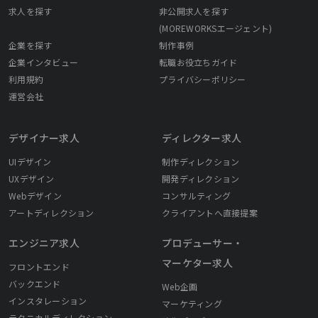
求人を探す
非公開求人を探す
(MOREWORKSエージェント)
企業を探す
制作事例
企業インタビュー
転職お役立ちガイド
利用規約
プライバシーポリシー
運営会社
デザイナー求人
ディレクター求人
UIデザイン
制作ディレクション
UXデザイン
開発ディレクション
Webデザイン
コンサルティング
アートディレクション
クライアントへ直接提案
エンジニア求人
プロデューサー・
マーケター求人
フロントエンド
バックエンド
Web企画
インスタレーション
マーケティング
テクニカルディレクション