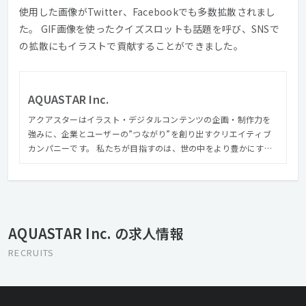
使用した画像がTwitter、Facebookでも多数拡散されまし
た。 GIF画像を使ったクイズスロットも話題を呼び、SNSで
の拡散にもイラストで貢献することができました。
AQUASTAR Inc.
アクアスターはイラスト・デジタルコンテンツの企画・制作力を
強みに、企業とユーザーの”つながり”を創り出すクリエイティブ
カンパニーです。 私たちが目指すのは、世の中をより豊かにする
コンテンツやサービスを提供し続け、日本を代表する企業になる
ことです。これまでも世の中の人たちが日々の生活のなかで目に
触れる様々な作品を生み出してきました。 これからのアクアスタ
ーは創業以来の強みであるイラストを中心としたビジュアル領域
に留まらず、進化していくデジタル領域もさらに強化し、それぞ
AQUASTAR Inc. の求人情報
れを掛け合わせることで世界中の人々の人生に夢と感動をお届け
していきます。
RECRUITS