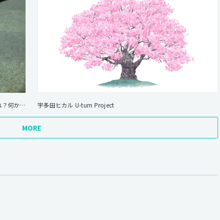
新江ノ島水族館 ナイトワンダーアクアリウム 2016 「あれ？何かついてくる」
宇多田ヒカル U-turn Project
MORE