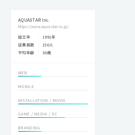
AQUASTAR Inc.
https://www.aqua-star.co.jp/
設立年
1991年
従業員数
150人
平均年齢
30歳
WEB
MOBILE
INSTALLATION / MOVIE
GAME / MEDIA / EC
BRANDING