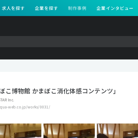
求人を探す
企業を探す
制作事例
企業インタビュー
ぼこ博物館 かまぼこ消化体感コンテンツ」
TAR Inc.
aqua-web.co.jp/works/0031/