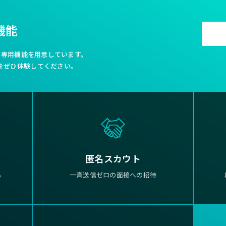
機能
利な専用機能を用意しています。
をぜひ体験してください。
匿名スカウト
る
一斉送信ゼロの面接への招待