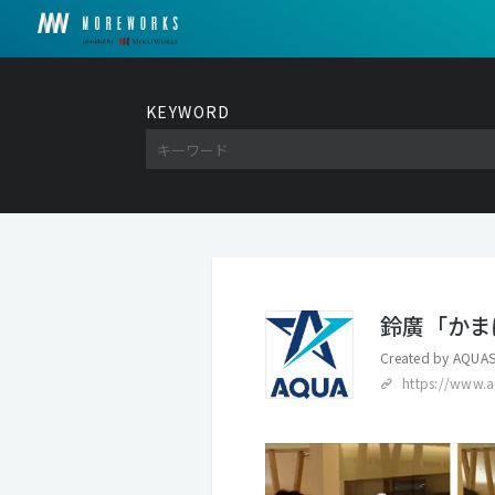
KEYWORD
鈴廣「かま
Created by
AQUAS
https://www.