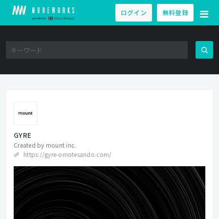
ログイン
無料登録
GYRE
Created by
mount inc.
https://gyre-omotesando.com/