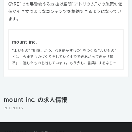
GYRE”での展覧会や吹き抜け空間”アトリウム”での施策の価
値が引き立つようなコンテンツを格納できるようになってい
ます。
mount inc.
“よいもの” “明快、かつ、心を動かすもの“ をつくる “よいもの”
とは、今までものづくりをしていく中でできあがってきた「基
準」に達したものを指しています。もう少し、言葉にするなら
ば、 「どの局面においても、一定水準以上のクオリティであるこ
と。クライアントに対して誠実に向き合い、よく聞き、よく話
し、共感し、期待以上のもので返すこと。 つくっているひと全員
が自分のこだわれる領域や裁量を持ち、同じ方向を向いてつくる
こと。できるだけ効率的に、より健康的にプロジェクトマネージ
mount inc. の求人情報
メントすること。 ものに触れたユーザーに伝えたいことが届き、
何かしら残すことができること。できたものに対して、みんなが
RECRUITS
誇れたり、堂々としてられるもの。」 この言葉に負けないように
やりきることを、最低限の目標として掲げ、プロジェクトごとに
最適な解を導くために奮闘しています。 “明快、かつ、心を動かす
もの“ 明快とは、エンドユーザーだけでなく、クライアント含め、