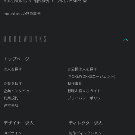
>
>
MOREWORKS
制作事例
GYRE - mount inc.
適切なスピード感で伝えたいことが伝わる状態を指します。与え
られた情報、要件をすべて盛り込むのがデザイナーたちがやるべ
mount inc.の制作事例
きことではありません。 何を誰にどういう形で伝えるのか「前
提」づくりからやる覚悟をもってプロジェクトに関わること、そ
うして最終的なデザインや実装、アウトプットになった際に、
「機能」としてつたわることを最低限に、次は「心を動かすも
の」を目指します。 心を動かすとは、何もサイトなどをみて「涙
を流す」といったことだけではありません。今まで知らなかった
ことを理解する、新しい価値観が生まれる、やりたいことが実現
トップページ
できるなど、この言葉では想像しにくい、「ECサイト」からも
「心を動かすもの」は生まれると思っています。
求人を探す
非公開求人を探す
(MOREWORKSエージェント)
企業を探す
制作事例
企業インタビュー
転職お役立ちガイド
利用規約
プライバシーポリシー
運営会社
デザイナー求人
ディレクター求人
UIデザイン
制作ディレクション